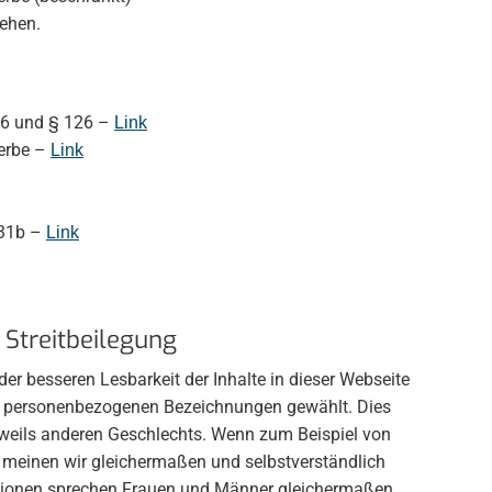
iehen.
56 und § 126 –
Link
erbe –
Link
 31b –
Link
– Streitbeilegung
er besseren Lesbarkeit der Inhalte in dieser Webseite
 personenbezogenen Bezeichnungen gewählt. Dies
jeweils anderen Geschlechts. Wenn zum Beispiel von
 meinen wir gleichermaßen und selbstverständlich
ationen sprechen Frauen und Männer gleichermaßen